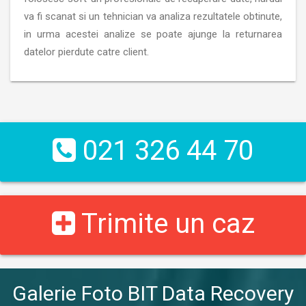
va fi scanat si un tehnician va analiza rezultatele obtinute,
in urma acestei analize se poate ajunge la returnarea
datelor pierdute catre client.
021 326 44 70
Trimite un caz
Galerie Foto BIT Data Recovery