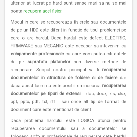
ulterior ati lucrat pe hard sunt sanse mari sa nu se mai
poata
recupera acel fisier
.
Modul in care se recupereaza fisierele sau documentele
de pe un HDD este diferit in functie de tipul problemei pe
care o are hardul. Daca hardul este defect ELECTRIC,
FIRMWARE sau MECANIC este necesar sa intevenim cu
echipamente profesionale
cu care vom putea citi datele
de pe
suprafata platanelor
prin diverse metode de
recuperare. Scopul nostru principal va fi
recuperarea
documentelor in structura de foldere si de fisiere
dar
daca acest lucru nu este posibil sa incearca
recuperarea
documentelor pe tipuri de extensii
: doc, docx, xls, xlsx,
ppt, pptx, pdf, txt, rtf.... sau orice alt tip de format de
document care este mentionat de client.
Daca problema hardului este LOGICA atunci pentru
recuperarea documentului sau a documentelor se
folosesc soft-uri profesionale de recuperare date, hardul