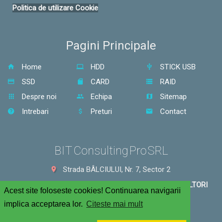
Politica de utilizare Cookie
Pagini Principale
Home
HDD
STICK USB
SSD
CARD
RAID
Despre noi
Echipa
Sitemap
Intrebari
Preturi
Contact
BIT Consulting Pro SRL
Strada BÂLCIULUI, Nr. 7, Sector 2
ACCESUL AUTO SE FACE DOAR DIN STRADA AGRICULTORI
Acest site foloseste cookies! Continuarea navigarii
Sector 2, Bucuresti, 021501
implica acceptarea lor.
Citeste mai mult
021 326 44 70