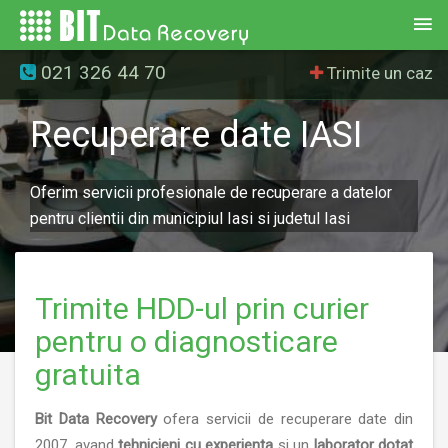
021 326 44 70
Trimite un caz
Recuperare date IASI
Oferim servicii profesionale de recuperare a datelor
pentru clientii din municipiul Iasi si judetul Iasi
Trimite HDD-ul prin curier
pentru o diagnosticare
gratuita
Bit Data Recovery
ofera servicii de recuperare date din
2007, avand
tehnicieni cu experienta
si un
laborator dotat