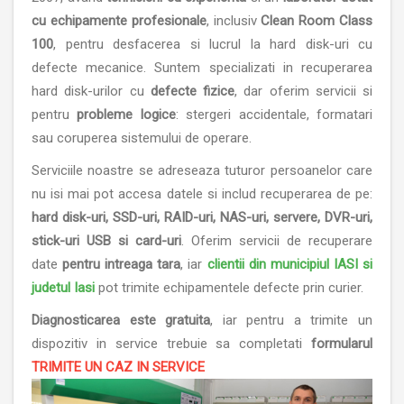
cu echipamente profesionale
, inclusiv
Clean Room Class
100
, pentru desfacerea si lucrul la hard disk-uri cu
defecte mecanice. Suntem specializati in recuperarea
hard disk-urilor cu
defecte fizice
, dar oferim servicii si
pentru
probleme logice
: stergeri accidentale, formatari
sau coruperea sistemului de operare.
Serviciile noastre se adreseaza tuturor persoanelor care
nu isi mai pot accesa datele si includ recuperarea de pe:
hard disk-uri, SSD-uri, RAID-uri, NAS-uri, servere, DVR-uri,
stick-uri USB si card-uri
. Oferim servicii de recuperare
date
pentru intreaga tara
, iar
clientii din municipiul IASI si
judetul Iasi
pot trimite echipamentele defecte prin curier.
Diagnosticarea este gratuita
, iar pentru a trimite un
dispozitiv in service trebuie sa completati
formularul
TRIMITE UN CAZ IN SERVICE