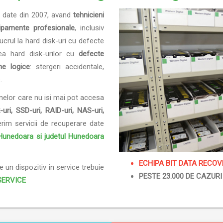
e date din 2007, avand
tehnicieni
ipamente profesionale
, inclusiv
ucrul la hard disk-uri cu defecte
ea hard disk-urilor cu
defecte
me logice
: stergeri accidentale,
.
nelor care nu isi mai pot accesa
-uri, SSD-uri, RAID-uri, NAS-uri,
erim servicii de recuperare date
l Hunedoara si judetul Hunedoara
ECHIPA BIT DATA RECOV
te un dispozitiv in service trebuie
PESTE 23.000 DE CAZURI 
SERVICE