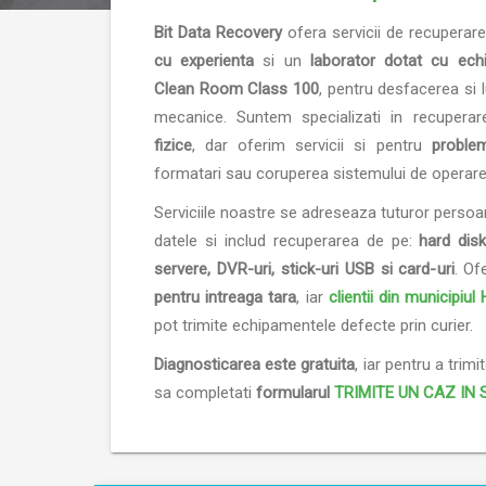
Bit Data Recovery
ofera servicii de recuperar
cu experienta
si un
laborator dotat cu ech
Clean Room Class 100
, pentru desfacerea si l
mecanice. Suntem specializati in recuperar
fizice
, dar oferim servicii si pentru
proble
formatari sau coruperea sistemului de operare
Serviciile noastre se adreseaza tuturor persoa
datele si includ recuperarea de pe:
hard disk
servere, DVR-uri, stick-uri USB si card-uri
. Of
pentru intreaga tara
, iar
clientii din municipiu
pot trimite echipamentele defecte prin curier.
Diagnosticarea este gratuita
, iar pentru a trimi
sa completati
formularul
TRIMITE UN CAZ IN 