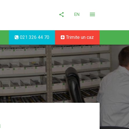
EN
021 326 44 70
Trimite un caz
a